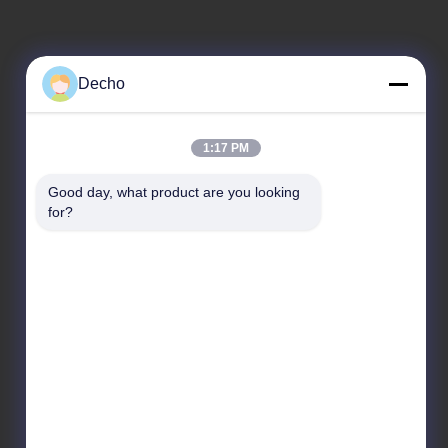
Decho
1:17 PM
Événements
Demandez un devis
Good day, what product are you looking 
Les affaires
for?
Téléphone 86-532-8655-2119
Nouvelles
Fax 86-532-8655-2119

