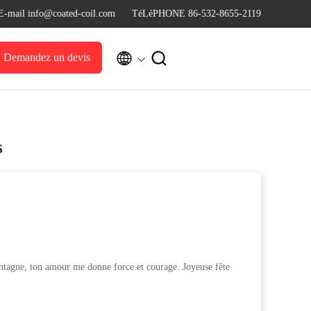
E-mail info@coated-coil.com
TéLéPHONE 86-532-8655-2119


Demandez un devis
s
agne, ton amour me donne force et courage. Joyeuse fête