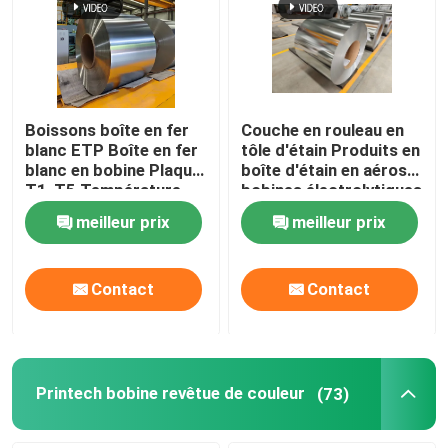
Boissons boîte en fer
Couche en rouleau en
blanc ETP Boîte en fer
tôle d'étain Produits en
blanc en bobine Plaque
boîte d'étain en aérosol
T1-T5 Température
bobines électrolytiques
2.8/2.8 Couche
en tôle d'étain BA T4
meilleur prix
meilleur prix
2.8/2.8 Haute
résistance
Contact
Contact
Printech bobine revêtue de couleur
(73)