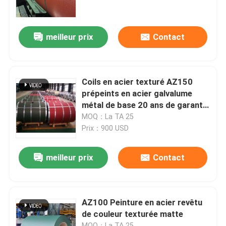
Visite de l'usine
meilleur prix
Contact
Contrôle de la qualité
Coils en acier texturé AZ150
Nous contacter
prépeints en acier galvalume
métal de base 20 ans de garantie
Beckers polyester
MOQ：La TA 25
Nouvelles
Prix：900 USD
Les affaires
meilleur prix
Contact
Demandez un devis
AZ100 Peinture en acier revêtu
de couleur texturée matte
Bobine d'acier revêtue de couleur
MOQ：La TA 25