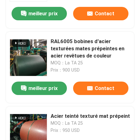
meilleur prix
Contact
RAL6005 bobines d'acier
texturées mates prépeintes en
acier revêtues de couleur
MOQ：La TA 25
Prix：900 USD
meilleur prix
Contact
À la maison
Acier teinté texturé mat prépeint
Produits
MOQ：La TA 25
Prix：950 USD
À propos de nous