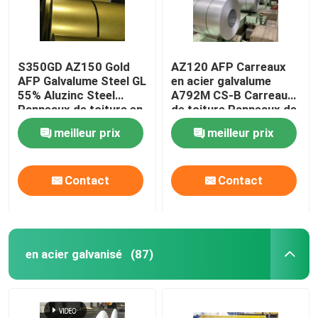
S350GD AZ150 Gold
AZ120 AFP Carreaux
AFP Galvalume Steel GL
en acier galvalume
55% Aluzinc Steel
A792M CS-B Carreaux
Panneaux de toiture en
de toiture Panneaux de
acier Carreaux revêtus
tôle ondulée AZ120 GL
meilleur prix
meilleur prix
de pierre Toiture de
55% bobine en acier
villa ASTM A792M
aluzinc
S350GD
Contact
Contact
en acier galvanisé
(87)