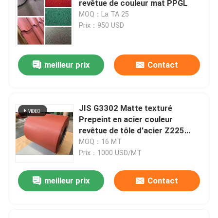
revêtue de couleur mat PPGL
MOQ：La TA 25
Toit et revêtement métalliques
Prix：950 USD
tôle d'acier ondulée
meilleur prix
Contact
Coupe de bobines d'acier
JIS G3302 Matte texturé
Tuile de toit enduite de pierre
Prepeint en acier couleur
revêtue de tôle d'acier Z225
Peinture SMP
MOQ：16 MT
Prix：1000 USD/MT
meilleur prix
Contact