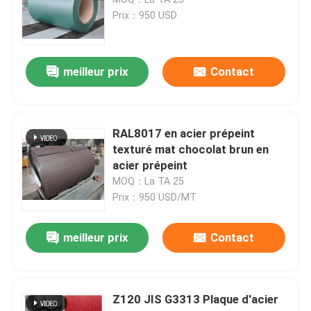
Prix：950 USD
Bobine en acier de Galvalume
meilleur prix
Contact
en acier galvanisé
Bobine électrolytique de fer-blanc
RAL8017 en acier prépeint
texturé mat chocolat brun en
acier prépeint
Acier prépeint texturé mat
MOQ：La TA 25
Prix：950 USD/MT
Printech bobine revêtue de couleur
meilleur prix
Contact
Bobine en aluminium enduite de couleur
Z120 JIS G3313 Plaque d'acier
Coils en acier aluciné