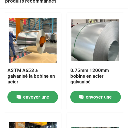
produits recommandés
ASTM A653 a
0.75mm 1200mm
galvanisé la bobine en
bobine en acier
acier
galvanisé
À la maison
envoyer une
envoyer une
Produits
demande
demande
À propos de nous