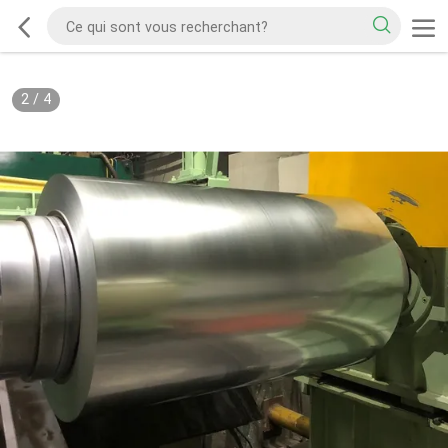
2
/
4