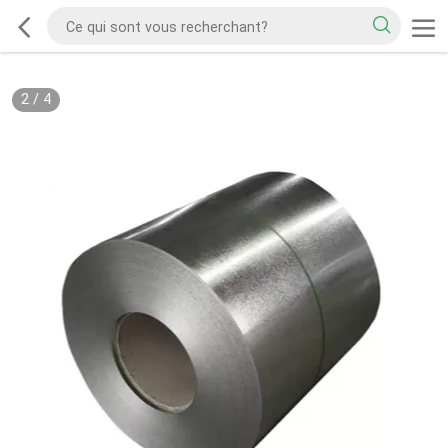
2
/
4