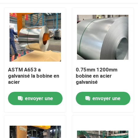
ASTM A653 a
0.75mm 1200mm
galvanisé la bobine en
bobine en acier
acier
galvanisé
À la maison
envoyer une
envoyer une
demande
demande
Produits
À propos de nous