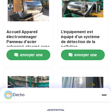
Visite de l'usine
Contrôle de la qualité
Accueil Appareil
L'équipement est
électroménager
équipé d'un système
Panneau d'acier
de détection de la
Nous contacter
galvanisé chromé sans
pollution
3+ Z120 non laminé
atmosphérique.
envoyer une
envoyer une
Z120 zéro spangle
Nouvelles
chaud plongée en
demande
demande
acier galvanisé GI
Les affaires
Demandez un devis
Decho
Bobine d'acier revêtue de couleur