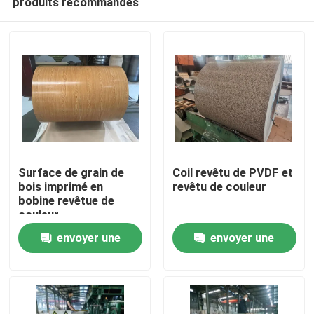
produits recommandés
Surface de grain de
Coil revêtu de PVDF et
bois imprimé en
revêtu de couleur
bobine revêtue de
couleur
À la maison
envoyer une
envoyer une
Produits
demande
demande
À propos de nous