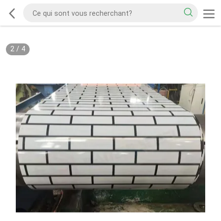
2
/
4